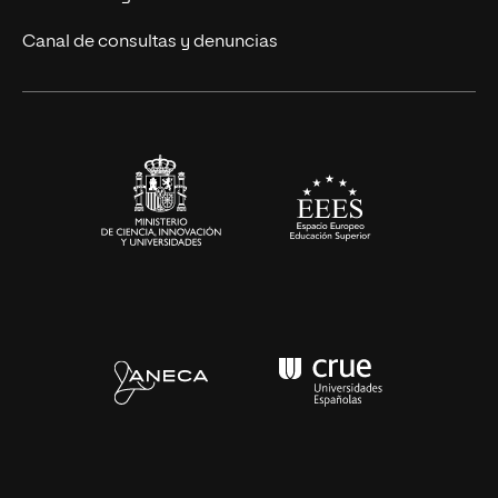
Eventos
Canal de consultas y denuncias
Alianzas corporativas
Sala de prensa
Contacto