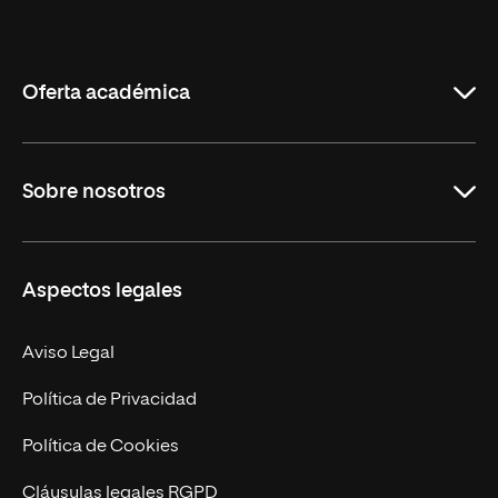
Internacional
de
La
Rioja
Oferta académica
Grados
Sobre nosotros
Másteres Oficiales
Másteres Propios
Misión y Valores
Aspectos legales
Doctorados
Facultades
Experto Universitario
Nuestro Equipo
Aviso Legal
Postgrados
Trabaja en UNIR
Política de Privacidad
Cursos Universitarios
Actualidad
Política de Cookies
UNIR Revista
Cláusulas legales RGPD