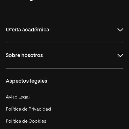
Universidad
Internacional
de
La
Rioja
Oferta académica
Grados
Sobre nosotros
Másteres Oficiales
Másteres Propios
Misión y Valores
Aspectos legales
Doctorados
Facultades
Experto Universitario
Nuestro Equipo
Aviso Legal
Postgrados
Trabaja en UNIR
Política de Privacidad
Cursos Universitarios
Actualidad
Política de Cookies