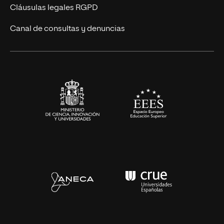
UNIR Revista
Cláusulas legales RGPD
Eventos
Canal de consultas y denuncias
Alianzas corporativas
Sala de prensa
Contacto