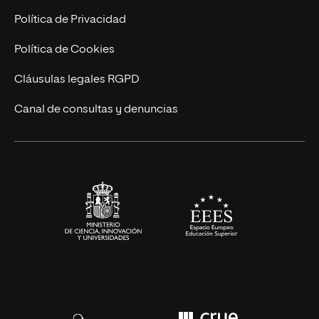
Postgrados
Trabaja en UNIR
Política de Privacidad
Cursos Universitarios
Actualidad
Política de Cookies
UNIR Revista
Cláusulas legales RGPD
Eventos
Canal de consultas y denuncias
Alianzas corporativas
Sala de prensa
Contacto