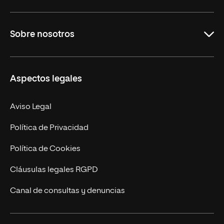
Grados
Sobre nosotros
Másteres Oficiales
Másteres Propios
Misión y Valores
Aspectos legales
Doctorados
Facultades
Experto Universitario
Nuestro Equipo
Aviso Legal
Postgrados
Trabaja en UNIR
Política de Privacidad
Cursos Universitarios
Actualidad
Política de Cookies
UNIR Revista
Cláusulas legales RGPD
Eventos
Canal de consultas y denuncias
Alianzas corporativas