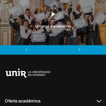
La fuerza que necesitas
Anterior
Siguiente
Universidad
Internacional
de
La
Rioja
Oferta académica