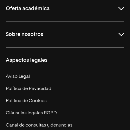
Rioja
Oferta académica
Grados
Sobre nosotros
Másteres Oficiales
Másteres Propios
Misión y Valores
Aspectos legales
Doctorados
Facultades
Experto Universitario
Nuestro Equipo
Aviso Legal
Postgrados
Trabaja en UNIR
Política de Privacidad
Cursos Universitarios
Actualidad
Política de Cookies
UNIR Revista
Cláusulas legales RGPD
Eventos
Canal de consultas y denuncias