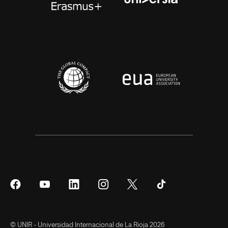
Síguenos
Síguenos
Síguenos
Síguenos
Síguenos
Síguenos
en
en
en
en
en
en
Facebook
YouTube
LinkedIn
Instagram
Twitter
Tiktok
© UNIR - Universidad Internacional de La Rioja 2026