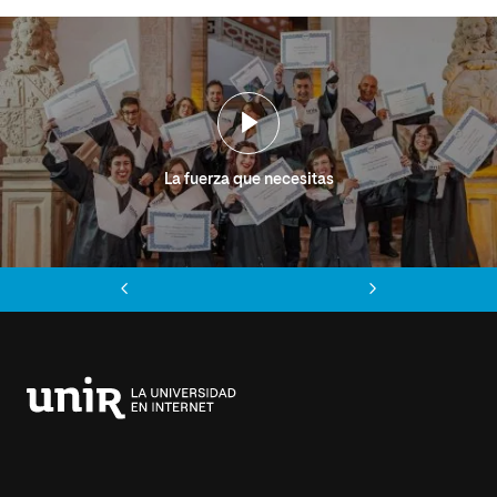
La fuerza que necesitas
Anterior
Siguiente
Universidad
Internacional
de
La