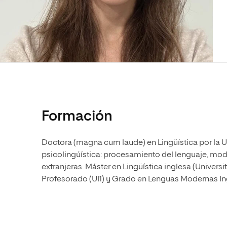
Diseño
Ingeniería y Tecnología
Ciencias P
Escuela de Humanidades
Ofici
Ciencias de la Salud
Diseño
Internacio
Inter
Normas de Organización y
Ciencias Sociales
Ciencias de la Salud
Funcionamiento
Humanidades
Ciencias Sociales
Artes
Humanidades
Música
Artes
Música
Formación
Doctora (magna cum laude) en Lingüística por la 
psicolingúística: procesamiento del lenguaje, mo
extranjeras. Máster en Lingüística inglesa (Univers
Profesorado (UI1) y Grado en Lenguas Modernas In