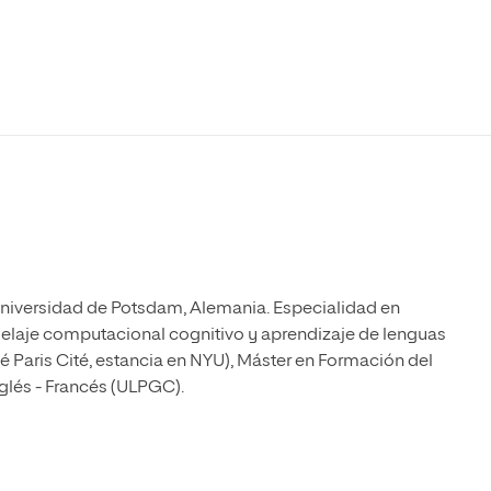
Máster Universitario en Psicopedagogía
olíticas y Relaciones
Acceso universitario para
na de Movilidad
nales
mayores
nacional
Máster Universitario en Atención Temprana y
Desarrollo Infantil
Máster Universitario en Enseñanza de Español
como Lengua Extranjera (ELE)
Universidad de Potsdam, Alemania. Especialidad en
delaje computacional cognitivo y aprendizaje de lenguas
ité Paris Cité, estancia en NYU), Máster en Formación del
glés - Francés (ULPGC).