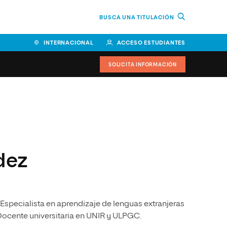
BUSCA UNA TITULACIÓN
INTERNACIONAL
ACCESO ESTUDIANTES
SOLICITA INFORMACIÓN
Facultad de Ciencias de la
Educación y Humanidades
Facultad de Ciencias de la
Salud
dez
Facultad de Economía y
Empresa
Escuela Superior de Ingeniería
Especialista en aprendizaje de lenguas extranjeras
y Tecnología (ESIT)
 Docente universitaria en UNIR y ULPGC.
Facultad de Derecho