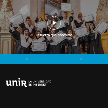
La fuerza que necesitas
Anterior
Siguiente
Universidad
Internacional
de
La
Rioja