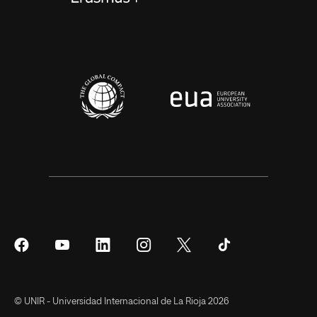
Síguenos
Síguenos
Síguenos
Síguenos
Síguenos
Síguenos
en
en
en
en
en
en
Facebook
YouTube
LinkedIn
Instagram
Twitter
Tiktok
© UNIR - Universidad Internacional de La Rioja 2026