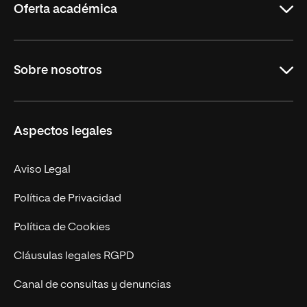
Oferta académica
Grados
Sobre nosotros
Másteres Oficiales
Másteres Propios
Misión y Valores
Aspectos legales
Doctorados
Facultades
Experto Universitario
Nuestro Equipo
Aviso Legal
Postgrados
Trabaja en UNIR
Política de Privacidad
Cursos Universitarios
Actualidad
Política de Cookies
UNIR Revista
Cláusulas legales RGPD
Eventos
Canal de consultas y denuncias