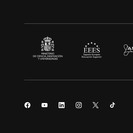
Síguenos
Síguenos
Síguenos
Síguenos
Síguenos
Sígueno
en
en
en
en
en
en
Facebook
YouTube
LinkedIn
Instagram
Twitter
Tiktok