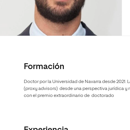
Diseño
Ingeniería y Tecnología
Ciencias P
Escuela de Humanidades
Ofici
Ciencias de la Salud
Diseño
Internacio
Inter
Normas de Organización y
Ciencias Sociales
Ciencias de la Salud
Funcionamiento
Humanidades
Ciencias Sociales
Artes
Humanidades
Música
Artes
Música
Formación
Doctor por la Universidad de Navarra desde 2021. L
(proxy advisors) desde una perspectiva jurídica y 
con el premio extraordinario de doctorado