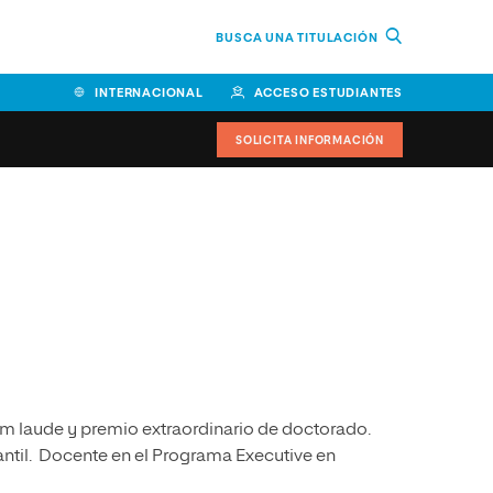
BUSCA UNA TITULACIÓN
INTERNACIONAL
ACCESO ESTUDIANTES
SOLICITA INFORMACIÓN
Facultad de Ciencias de la
Educación y Humanidades
Facultad de Ciencias de la
Salud
Facultad de Economía y
Empresa
um laude y premio extraordinario de doctorado.
Escuela Superior de Ingeniería
y Tecnología (ESIT)
ntil. Docente en el Programa Executive en
Facultad de Derecho