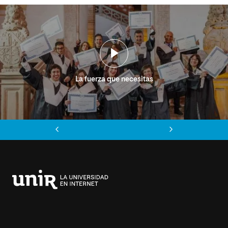
La fuerza que necesitas
Anterior
Siguiente
Universidad
Internacional
de
La
Rioja