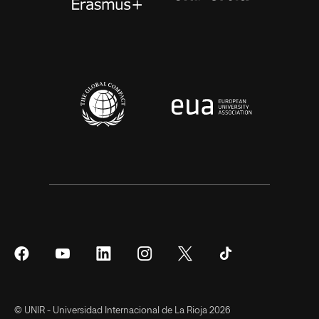
Síguenos
Síguenos
Síguenos
Síguenos
Síguenos
Síguenos
en
en
en
en
en
en
Facebook
YouTube
LinkedIn
Instagram
Twitter
Tiktok
© UNIR - Universidad Internacional de La Rioja 2026