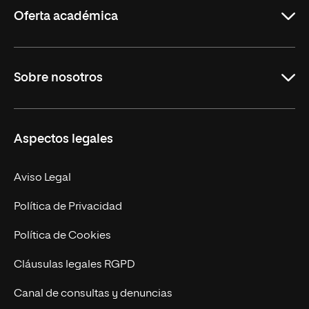
Oferta académica
Grados
Sobre nosotros
Másteres Oficiales
Másteres Propios
Misión y Valores
Aspectos legales
Doctorados
Facultades
Experto Universitario
Nuestro Equipo
Aviso Legal
Postgrados
Trabaja en UNIR
Política de Privacidad
Cursos Universitarios
Actualidad
Política de Cookies
UNIR Revista
Cláusulas legales RGPD
Eventos
Canal de consultas y denuncias