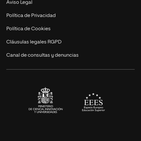
Nuestro Equipo
Aviso Legal
Postgrados
Trabaja en UNIR
Política de Privacidad
Cursos Universitarios
Actualidad
Política de Cookies
UNIR Revista
Cláusulas legales RGPD
Eventos
Canal de consultas y denuncias
Alianzas corporativas
Sala de prensa
Contacto