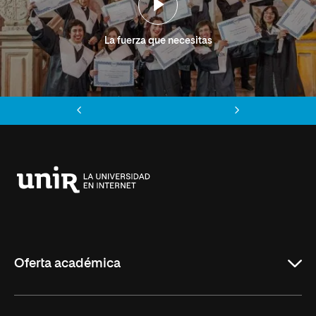
La fuerza que necesitas
Anterior
Siguiente
Universidad
Internacional
de
La
Rioja
Oferta académica
Grados