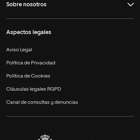
Sobre nosotros
Másteres Oficiales
Másteres Propios
Misión y Valores
Aspectos legales
Doctorados
Facultades
Experto Universitario
Nuestro Equipo
Aviso Legal
Postgrados
Trabaja en UNIR
Política de Privacidad
Cursos Universitarios
Actualidad
Política de Cookies
UNIR Revista
Cláusulas legales RGPD
Eventos
Canal de consultas y denuncias
Alianzas corporativas
Sala de prensa