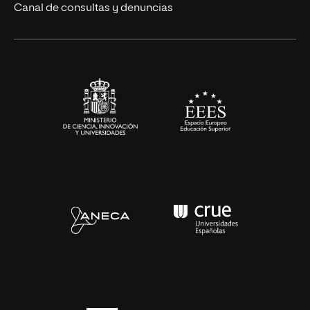
Eventos
Canal de consultas y denuncias
Alianzas corporativas
Sala de prensa
Contacto