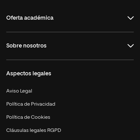
de
La
Rioja
Oferta académica
Grados
Sobre nosotros
Másteres Oficiales
Másteres Propios
Misión y Valores
Aspectos legales
Doctorados
Facultades
Experto Universitario
Nuestro Equipo
Aviso Legal
Postgrados
Trabaja en UNIR
Política de Privacidad
Cursos Universitarios
Actualidad
Política de Cookies
UNIR Revista
Cláusulas legales RGPD