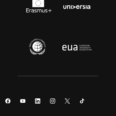
Síguenos
Síguenos
Síguenos
Síguenos
Síguenos
Síguenos
en
en
en
en
en
en
Facebook
YouTube
LinkedIn
Instagram
Twitter
Tiktok