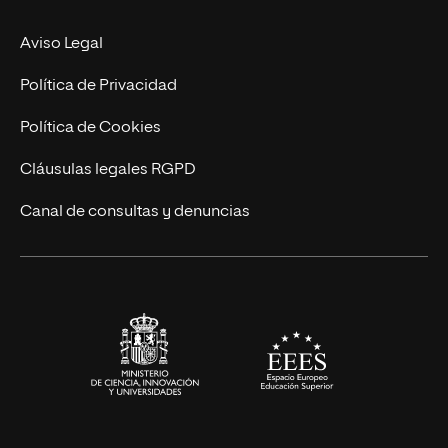
Experto Universitario
Nuestro Equipo
Aviso Legal
Postgrados
Trabaja en UNIR
Política de Privacidad
Cursos Universitarios
Actualidad
Política de Cookies
UNIR Revista
Cláusulas legales RGPD
Eventos
Canal de consultas y denuncias
Alianzas corporativas
Sala de prensa
Contacto