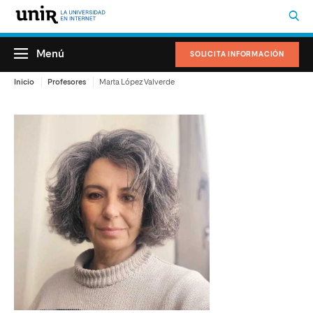
Menú
SOLICITA INFORMACIÓN
Inicio
Profesores
Marta López Valverde