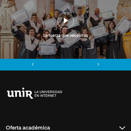
La fuerza que necesitas
Anterior
Siguiente
Universidad
Internacional
de
La
Rioja
Oferta académica