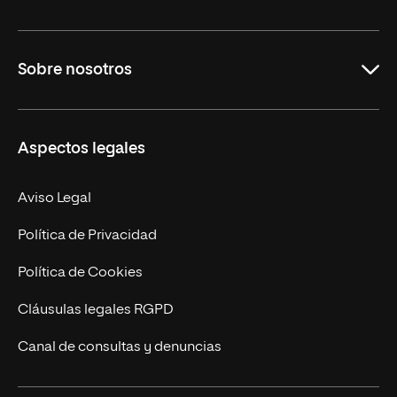
Grados
Sobre nosotros
Másteres Oficiales
Másteres Propios
Misión y Valores
Aspectos legales
Doctorados
Facultades
Experto Universitario
Nuestro Equipo
Aviso Legal
Postgrados
Trabaja en UNIR
Política de Privacidad
Cursos Universitarios
Actualidad
Política de Cookies
UNIR Revista
Cláusulas legales RGPD
Eventos
Canal de consultas y denuncias
Alianzas corporativas