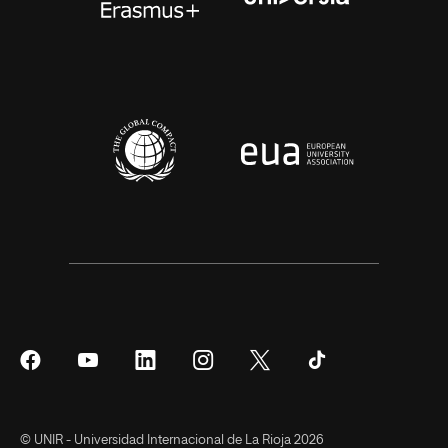
Síguenos
Síguenos
Síguenos
Síguenos
Síguenos
Síguenos
en
en
en
en
en
en
Facebook
YouTube
LinkedIn
Instagram
Twitter
Tiktok
© UNIR - Universidad Internacional de La Rioja 2026