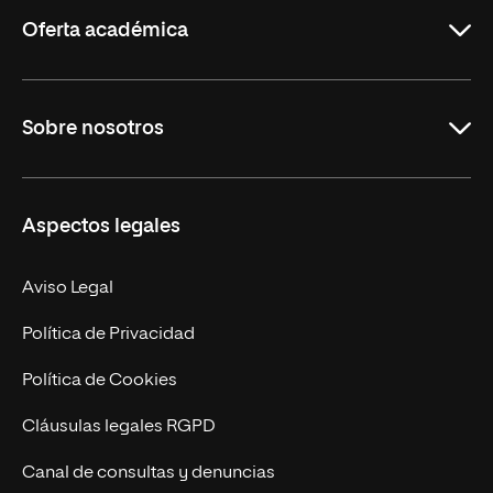
Rioja
Oferta académica
Grados
Sobre nosotros
Másteres Oficiales
Másteres Propios
Misión y Valores
Aspectos legales
Doctorados
Facultades
Experto Universitario
Nuestro Equipo
Aviso Legal
Postgrados
Trabaja en UNIR
Política de Privacidad
Cursos Universitarios
Actualidad
Política de Cookies
UNIR Revista
Cláusulas legales RGPD
Eventos
Canal de consultas y denuncias