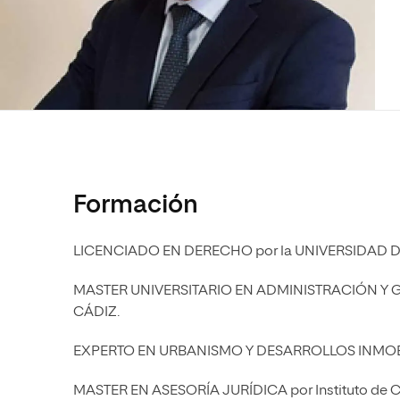
Diseño
Ingeniería y Tecnología
Ciencias P
Escuela de Humanidades
Ofici
Ciencias de la Salud
Diseño
Internacio
Inter
Normas de Organización y
Ciencias Sociales
Ciencias de la Salud
Funcionamiento
Humanidades
Ciencias Sociales
Artes
Humanidades
Música
Artes
Música
Formación
LICENCIADO EN DERECHO por la UNIVERSIDAD 
MASTER UNIVERSITARIO EN ADMINISTRACIÓN Y G
CÁDIZ.
EXPERTO EN URBANISMO Y DESARROLLOS INMOBILIARIO
MASTER EN ASESORÍA JURÍDICA por Instituto de Cie