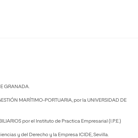
Máster Universitario en Psicopedagogía
olíticas y Relaciones
Acceso universitario para
na de Movilidad
nales
mayores
nacional
Máster Universitario en Atención Temprana y
Desarrollo Infantil
Máster Universitario en Enseñanza de Español
como Lengua Extranjera (ELE)
DE GRANADA.
ESTIÓN MARÍTIMO-PORTUARIA, por la UNIVERSIDAD DE
S por el Instituto de Practica Empresarial (I.P.E.)
ncias y del Derecho y la Empresa ICIDE, Sevilla.