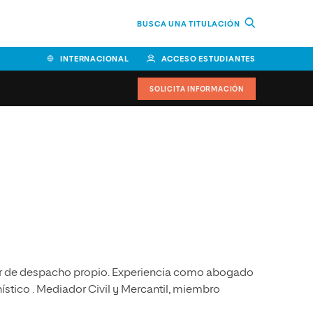
BUSCA UNA TITULACIÓN
INTERNACIONAL
ACCESO ESTUDIANTES
SOLICITA INFORMACIÓN
Facultad de Ciencias de la
Educación y Humanidades
Facultad de Ciencias de la
Salud
Facultad de Economía y
Empresa
ar de despacho propio. Experiencia como abogado
Escuela Superior de Ingeniería
y Tecnología (ESIT)
ístico . Mediador Civil y Mercantil, miembro
Facultad de Derecho