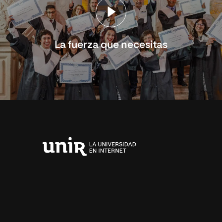
La fuerza que necesitas
Universidad
Internacional
de
La
Rioja