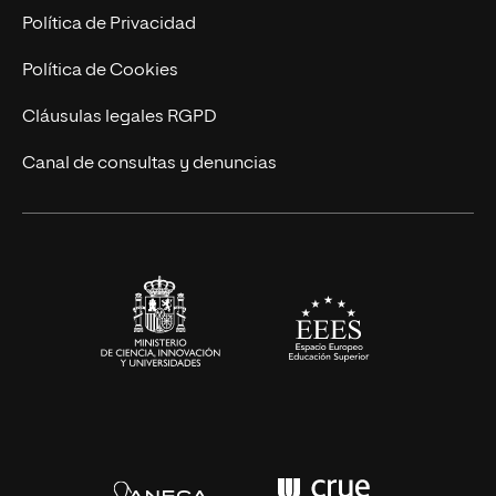
Postgrados
Trabaja en UNIR
Política de Privacidad
Cursos Universitarios
Actualidad
Política de Cookies
UNIR Revista
Cláusulas legales RGPD
Eventos
Canal de consultas y denuncias
Alianzas corporativas
Sala de prensa
Contacto