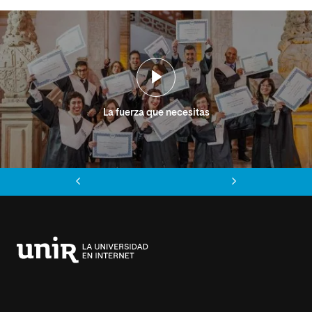
La fuerza que necesitas
Anterior
Siguiente
Universidad
Internacional
de
La