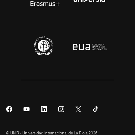
Síguenos
Síguenos
Síguenos
Síguenos
Síguenos
Síguenos
en
en
en
en
en
en
Facebook
YouTube
LinkedIn
Instagram
Twitter
Tiktok
© UNIR - Universidad Internacional de La Rioja 2026