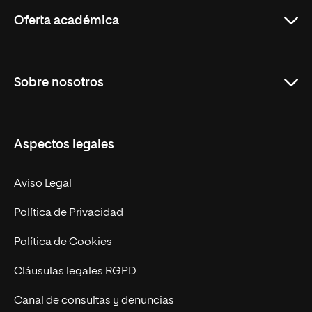
Rioja
Oferta académica
Grados
Sobre nosotros
Másteres Oficiales
Másteres Propios
Misión y Valores
Aspectos legales
Doctorados
Facultades
Experto Universitario
Nuestro Equipo
Aviso Legal
Postgrados
Trabaja en UNIR
Política de Privacidad
Cursos Universitarios
Actualidad
Política de Cookies
UNIR Revista
Cláusulas legales RGPD
Eventos
Canal de consultas y denuncias