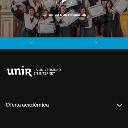
La fuerza que necesitas
Anterior
Siguiente
Universidad
Internacional
de
La
Rioja
Oferta académica
Grados