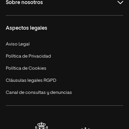
Sobre nosotros
Másteres Oficiales
Másteres Propios
Misión y Valores
Aspectos legales
Doctorados
Facultades
Experto Universitario
Nuestro Equipo
Aviso Legal
Postgrados
Trabaja en UNIR
Política de Privacidad
Cursos Universitarios
Actualidad
Política de Cookies
UNIR Revista
Cláusulas legales RGPD
Eventos
Canal de consultas y denuncias
Alianzas corporativas
Sala de prensa
Contacto