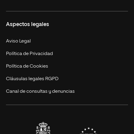
Másteres Oficiales
Másteres Propios
Misión y Valores
Aspectos legales
Doctorados
Facultades
Experto Universitario
Nuestro Equipo
Aviso Legal
Postgrados
Trabaja en UNIR
Política de Privacidad
Cursos Universitarios
Actualidad
Política de Cookies
UNIR Revista
Cláusulas legales RGPD
Eventos
Canal de consultas y denuncias
Alianzas corporativas
Sala de prensa
Contacto