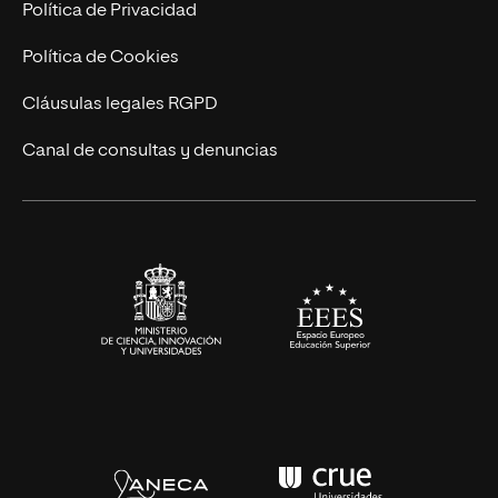
Postgrados
Trabaja en UNIR
Política de Privacidad
Cursos Universitarios
Actualidad
Política de Cookies
UNIR Revista
Cláusulas legales RGPD
Eventos
Canal de consultas y denuncias
Alianzas corporativas
Sala de prensa
Contacto