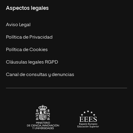
Aspectos legales
Doctorados
Facultades
Experto Universitario
Nuestro Equipo
Aviso Legal
Postgrados
Trabaja en UNIR
Política de Privacidad
Cursos Universitarios
Actualidad
Política de Cookies
UNIR Revista
Cláusulas legales RGPD
Eventos
Canal de consultas y denuncias
Alianzas corporativas
Sala de prensa
Contacto