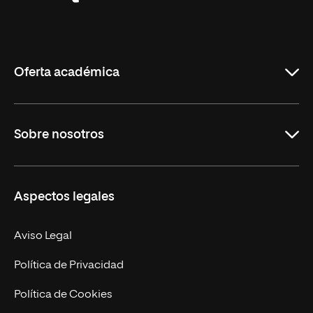
Universidad
Internacional
de
La
Rioja
Oferta académica
Grados
Sobre nosotros
Másteres Oficiales
Másteres Propios
Misión y Valores
Aspectos legales
Doctorados
Facultades
Experto Universitario
Nuestro Equipo
Aviso Legal
Postgrados
Trabaja en UNIR
Política de Privacidad
Cursos Universitarios
Actualidad
Política de Cookies