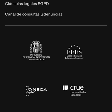
UNIR Revista
Cláusulas legales RGPD
Eventos
Canal de consultas y denuncias
Alianzas corporativas
Sala de prensa
Contacto