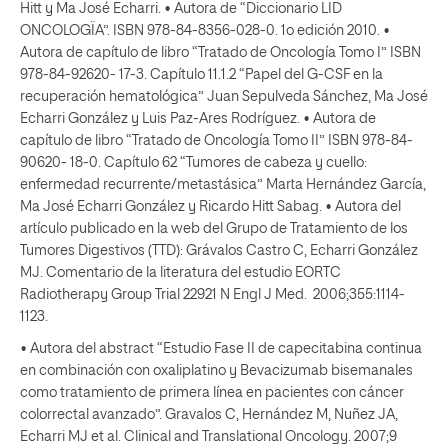
Hitt y Ma José Echarri. • Autora de “Diccionario LID
ONCOLOGÏA”. ISBN 978-84-8356-028-0. 1o edición 2010. •
Autora de capítulo de libro “Tratado de Oncología Tomo I” ISBN
978-84-92620- 17-3. Capítulo 11.1.2 “Papel del G-CSF en la
recuperación hematológica” Juan Sepulveda Sánchez, Ma José
Echarri González y Luis Paz-Ares Rodríguez. • Autora de
capítulo de libro “Tratado de Oncología Tomo II” ISBN 978-84-
90620- 18-0. Capítulo 62 “Tumores de cabeza y cuello:
enfermedad recurrente/metastásica” Marta Hernández García,
Ma José Echarri González y Ricardo Hitt Sabag. • Autora del
artículo publicado en la web del Grupo de Tratamiento de los
Tumores Digestivos (TTD): Grávalos Castro C, Echarri González
MJ. Comentario de la literatura del estudio EORTC
Radiotherapy Group Trial 22921 N Engl J Med. 2006;355:1114-
1123.
• Autora del abstract “Estudio Fase II de capecitabina continua en combinación con oxaliplatino y Bevacizumab bisemanales como tratamiento de primera línea en pacientes con cáncer colorrectal avanzado”. Gravalos C, Hernández M, Nuñez JA, Echarri MJ et al. Clinical and Translational Oncology. 2007;9 (extr.2): 128-29. • Autora del abstract “Sunitinib en el tratamiento de carcinoma de células renales avanzado: experiencia clínica y resultados de toxicidad”. Castellano D, Coronado D, Paz Ares L, Díaz Padilla I, Echarri MJ et at. Clinical and Translational Oncology. 2007;9(extr. 2):59. • Autora del artículo original publicado en Journal of Clinical Pathology: Gomez- Martin C, Garralda E, Echarri MJ et al. Her2/neu testing ofr anti-Her-2 based therapies in patients with unresectable and/or metastatic gastric cáncer. J Clin Pathol. 2012 Aug;65(8):751-7. Doi: 10.1136/jclinpath-2012-200774. • Autora del artículo original publicado en Oncology (willinston Park): Echarri Gonzalez MJ, Green R, Muggia FM. Intraperitoneal drug delivery for ovarian cáncer: why, how, who, what and when? Oncology (willinston park) 2011;25(2):156-65. • Autora del artículo original publicado en Clinical and Translational Oncology: Hitt R, Echarri MJ. Molecular biology in head and neck cáncer. Clinical and translational Oncology. 206;8(11):776-779. • Autora de capítulo de libro “Guía Oncosur de Cáncer de Ovario” ISBN 978-84-695- 5500-2. Capítulo 7. Cáncer de ovario. Tratamiento de las recaídas Platino- sensibles (ILP >12 meses) y de las recaídas con sensibilidad intermedia (ILP 6-12 meses). Maria José Echarri González, María Garrido Arévalo y Julia Calzas Rodríguez. • Autora del capítulo de libro “Guía Oncosur de Sarcomas de partes blandas” ISBN 978-84-17046-16-3. Capítulo 7. Principios generales del tratamiento farmacológico de la enfermedad localizada. Maria José Echarri González, María Garrido Arévalo. 2017. • Autora del capítulo del libro online “Tratado de tumores Raros” ISBN 978-84-697- 0596-4. Capítulo 7.5. Tumores no epiteliales de mama. Autor principal: María José Echarri González. Coautora: Rosario Vázquez Carnero. • Autora de caso clínico “Hormonoterapia de mantenimiento tras quimioterapia: Fulvestrant de mantenimiento tras quimioterapia de primera línea”. Archivos Clínicos de Cáncer de mama. ISBN: 978-84-945705-1-3. Autora: María José Echarri González. 2016 • Colaboradora en el artículo original: “Adjuvant regimens with trastuzumab administered for small Her-2 positive breast cancer in routine clinical practice”. Clin Transl Oncol 2015 Nov;17 ( 11) 862-9. • Colaboradora en el articulo original: “Screening for epidermal growth factor receptor mutations in lung cancer”. N Engl J Med. 2009 Sep 3;361 (10):958-67. • Autora del caso clínico publicado en Clinical Trials and case Studies Journal: Maria José Echarri, Antonio Ramos, Ricardo Hitt. “Fatal Necrotizing fasciitis after intramuscular Fulvestrant” Clin Trials Case studies 1 (1): 1-4. 2016. • Autora del caso clínico publicado en Clinical Medical Reviews and Case Reports. Corresponding author: Maria José Echarri. “Malignant Peritoneal Mesothelioma in a clerk: a diagnostic dilemma”. Clinical Med Rev Case Rep 2016, 3:127. Vol 3. Issue 9. ISSN: 2378-3656. • Autora del artículo original publicado en Current Oncology: “Use of bevacizumab as first-line treatment for metastatic breast cancer”. L. Manso, F. Moreno, R. Márquez, B. Castelo, A. Arcediano, M. Arroyo, AI Ballesteros, I. Calvo, MJ Echarri et al. Curr Oncol, vol 22, number 2, 2015. • Autora del artículo original publicado en Journal of Gynecologic Oncology: The NER- related gene GTF2H5 predicts survival in high-grade serous ovarian cancer patients. J Gynecol Oncol. 2016, Jan;27(1) • Autora del artículo original publicado en Cancers (Basel). Targeted therapy in locally advanced and recurrent/metastatic Head and Neck squamous Cell carcinoma (LA- R/M HNSCC). Echarri Mj, Lopez-Martin A, Hitt R. Cancers (Basel) 2016 Fb 26;8(3). • Autora del abstract “Long-term responders to first-line bevacizumab-based therapy among patients with HER2-negative metastatic breast cáncer (MBC): retrospective results of an ambispective observational study. Manuel Ramos Vazquez, Andrés Redondo, Ismale Ghanem, Miguel j. Gil, Isabel Garu, Ramon Perez-Carrion, Elisa García-Garre, Cesar Augusto Rodríguez, José Ignacio Chacon, Guillermo López- Vivanco, Antonia Perello, Ruth Espinosa, Serafin Morales, Vanessa Ortega, José Angel García Saenz, Noelia Martínez, Paula González, Angels Arcusa, María José Echarri, Ana Medina. Journal Clinical Oncology 2013 31:15_suppl, e12558-e12558. • Autora del abstract “Phase II randomized study of nab-paclitaxel versus conventional paclitaxel as first-line therapy of metastatic Her-2 negative breast cáncer for neurotoxicity characterization: An Oncosur Study Group study”. Eva Ciruelos, Noelia Martínez, Blanca Cantos, Maria José Echarri, et al. Journal of Clinical Oncology 2015 33:15_suppl, 1029-1029. • Autora del abstract “Circulating tumor cells (CTCs) in patients with HER2-negative recurrent or metastatic breast cáncer treated with eribulin as third-line therapy: ONSITE trial (OncoSur Analysis of the treatment in third Line of ABC with Eribulin)”. Luis Manso, Fernando Moreno, Juan Ignacio Delgado, Maria José Echarri et al. Journal of Clinical Oncology 2015 33:15_supple, 22042-22042. • Presentación poster ESMO Congress 2017 184P - Distribution of genomically defined recurrence risk in luminal A and B breast tumors defined by inmunohistochemistry: A retrospective study in Spanish population. S. Perez Ramírez, M del Monte-Millán, S. López -Tarruella, I. Marquez Rodas, Y. Jerez, F. Lobo, Y. Izarzugaza, N. Martínez, J. García Saenz, F. Moreno, P. Zamora, M. Arroyo, M. Lara, E. Ciruelos, L. Manso, M. Echarri Gonzalez et al. • Presentación poster ESMO COngress 2017 307P - Retrospective observational study to evaluate the use of halaven plus trastuzumab for the treatment of HER2(+) metastatic breast cancer (MBC) in Spain: HALATRUST study. Echarri, MJ et al. • Comunicación electrónica Sociedad Española de Radiología Médica SERAM. Manifestaciones infrecuentes de las metástasis por cáncer de mama con lesiones que simulan otra enfermedad. Pamplona, mayo 2018. • “Principios del Tratamiento Oncológico en el Anciano” en Manual de Geriatría para Formación en enfermería. Ma José Echarri, Cristina Fabo Calero. • “Trastuzumab Emtansine for Residual Invasive HER2-Positive Breast Cancer”. Gunter von Minckwitz, Chiun-Sheng Huang, Max S Mano, Sibylle Loibl, Eleftherios P Mamounas, Michael Untch, Norman Wolmark, Priya Rastogi, Andreas Schneeweiss, Andres Redondo, Hans H Fischer, William Jacot, Alison K Conlin, Claudia Arce-Salinas, Irene L Wapnir,, KATHERINE Investigators (among all: MJ Echarri) N Engl J Med 2019 Feb 14;380(7):617-628. Epub 2018 Dec 5 • Coordinadora Guía Oncosur Cáncer de Mama Ed. Grupo Arán 2020. ISBN 978-84- 18116-06-03. • “Prospective, Multicenter Study on the Economic and Clinical Impact of Gene- Expression Assays in Early-Stage Breast Cancer From a Single Region: The PREGECAM Registry Experience. S Pérez Ramírez, M Del Monte-Millán, S López- Tarruella, N Martínez Jáñez, I Márquez-Rodas, F Lobo Samper, Y Izarzugaza Perón, C Rubio Terres, D Rubio Rodríguez, J Á García-Sáenz , F Moreno Antón 6, P Zamora Auñón 7, M Arroyo Yustos 8, M Á Lara Álvarez 9, E M Ciruelos Gil 10, L Manso Sánchez 10, M J Echarri González. Clin Transl Oncol. 2020 May;22(5):717-724. • “Safety of Eribulin as Third-Line Chemotherapy in HER2-negative, Advanced Breast Cancer Pre-Treated With Taxanes and Anthracycline: OnSITE Study. Luis Manso, Fernando Moreno Antón, Yann Izarzugaza Perón, Juan I Delgado Mingorance, Pablo Borrega García, María J Echarri González, et al. Clinical Tria Breast J 2019 Mar;25(2):219-225. doi: 10.1111/tbj.13199. Epub 2019 Feb 8. • A Pilot, Phase II, Randomized, Open-Label Clinical Trial Comparing the Neurotoxicity of Three Dose Regimens of Nab-Paclitaxel to That of Solvent-Based Paclitaxel as the First-Line Treatment for Patients With Human Epidermal Growth Factor Receptor Type 2-Negative Metastatic Breast Cancer. Eva Ciruelos , María Apellániz-Ruiz, Blanca Cantos , Noelia Martinez-Jáñez , Coralia Bueno- Muiño , Maria-Jose Echarri, et al. Oncologist 2019 Nov;24(11):e1024-e1033. doi: 10.1634/theoncologist.2017-0664. Epub 2019 Apr 25. • Phase III study to evaluate patient’s preference of subcutaneous versus intravenous trastuzumab in HER2-positive metastatic breast cancer patients. Results from the ChangHER study (GEICAM/2012-07). Eur J Cancer Care. 2020;29. • Palbociclib combined with endocrine therapy in heavily pretreated HR +/HER2 - advanced breast cancer patients: Results from the compassionate use program in Spain (PALBOCOMP) Luis Manso, Cristina Hernando, María Galán, Mafalda Oliveira, Miguel A Cabrera, Raquel Bratos, César A Rodríguez, Manuel Ruiz- Borrego, Salvador Blanch, Antonio Llombart-Cussac, Juan I Delgado-Mingorance, Iñaki Álvarez-Busto, Isabel Gallegos, Lucía González-Cortijo, Serafín Morales, Elena Aguirre, Blanca A Hernando, Ana Ballesteros, José E Alés-Martínez, Cristina Reboredo, Amparo Oltra, María González-Cao, Marta Santisteban, Diego Malón, Isabel Echeverría, Elisa García-Garre, Estela Vega, Sònia Servitja, Raquel Andrés, Carlos E Robles, Rafael López, Elena Galve, María J Echarri, Marta Legeren, Fernando Moreno Breast 2020 Dec;54:286-292. Epub 2020 Nov 13. • Palbociclib and Trastuzumab in HER2-Positive Advanced Breast Cancer: Results from the Phase II SOLTI-1303 PATRICIA Trial. Eva Ciruelos, Patricia Villagrasa, Tomás Pascual, Mafalda Oliveira, Sonia Pernas, Laia Paré, Santiago Escrivá-de- Romaní, Luis Manso, Barbara Adamo, Eduardo Martínez, Javier Cortés, Silvia Vazquez, Antonia Perelló, Isabel Garau, Mireia Melé, Noelia Martínez, Alvaro Montaño, Begoña Bermejo, Serafin Morales, María J Echarri, Estela Vega, Blanca González-Farré, Débora Martínez, Patricia Galván, Jordi Canes, Aleix Prat. Clin Can