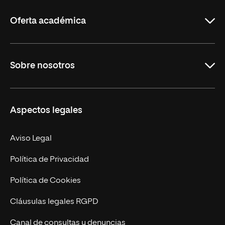
La
Rioja
Oferta académica
Grados
Sobre nosotros
Másteres Oficiales
Másteres Propios
Misión y Valores
Aspectos legales
Doctorados
Facultades
Experto Universitario
Nuestro Equipo
Aviso Legal
Postgrados
Trabaja en UNIR
Política de Privacidad
Cursos Universitarios
Actualidad
Política de Cookies
UNIR Revista
Cláusulas legales RGPD
Eventos
Canal de consultas y denuncias