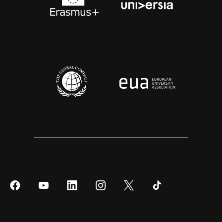
Síguenos
Síguenos
Síguenos
Síguenos
Síguenos
Síguenos
en
en
en
en
en
en
Facebook
YouTube
LinkedIn
Instagram
Twitter
Tiktok