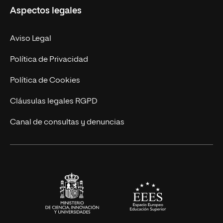
Aspectos legales
Doctorados
Facultades
Experto Universitario
Nuestro Equipo
Aviso Legal
Postgrados
Trabaja en UNIR
Política de Privacidad
Cursos Universitarios
Actualidad
Política de Cookies
UNIR Revista
Cláusulas legales RGPD
Eventos
Canal de consultas y denuncias
Alianzas corporativas
Sala de prensa
Contacto