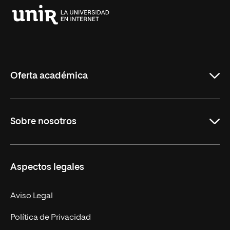
Universidad
Internacional
de
La
Rioja
Oferta académica
Grados
Sobre nosotros
Másteres Oficiales
Másteres Propios
Misión y Valores
Aspectos legales
Doctorados
Facultades
Experto Universitario
Nuestro Equipo
Aviso Legal
Postgrados
Trabaja en UNIR
Política de Privacidad