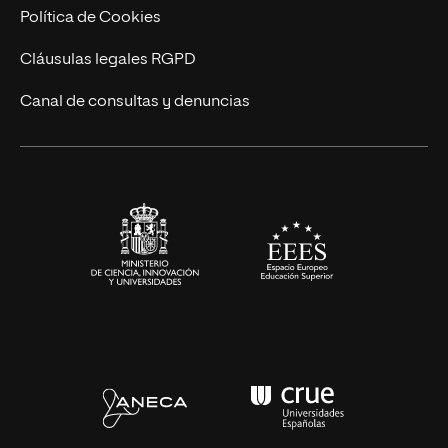
Cursos Universitarios
Actualidad
Política de Cookies
UNIR Revista
Cláusulas legales RGPD
Eventos
Canal de consultas y denuncias
Alianzas corporativas
Sala de prensa
Contacto