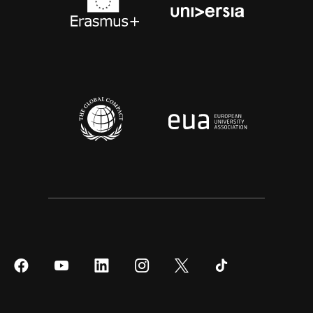
Síguenos
Síguenos
Síguenos
Síguenos
Síguenos
Síguenos
en
en
en
en
en
en
Facebook
YouTube
LinkedIn
Instagram
Twitter
Tiktok