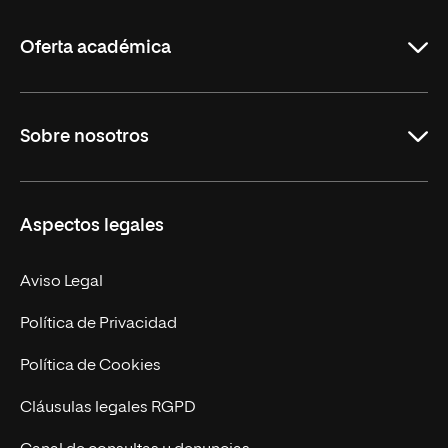
La
Rioja
Oferta académica
Grados
Sobre nosotros
Másteres Oficiales
Másteres Propios
Misión y Valores
Aspectos legales
Doctorados
Facultades
Experto Universitario
Nuestro Equipo
Aviso Legal
Postgrados
Trabaja en UNIR
Política de Privacidad
Cursos Universitarios
Actualidad
Política de Cookies
UNIR Revista
Cláusulas legales RGPD
Eventos