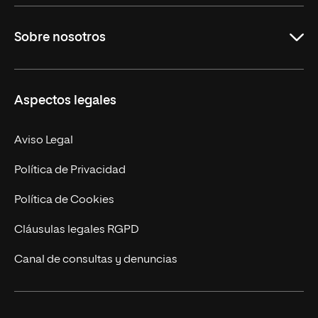
Grados
Sobre nosotros
Másteres Oficiales
Másteres Propios
Misión y Valores
Aspectos legales
Doctorados
Facultades
Experto Universitario
Nuestro Equipo
Aviso Legal
Postgrados
Trabaja en UNIR
Política de Privacidad
Cursos Universitarios
Actualidad
Política de Cookies
UNIR Revista
Cláusulas legales RGPD
Eventos
Canal de consultas y denuncias
Alianzas corporativas
Sala de prensa