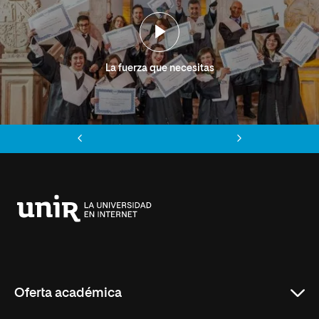
La fuerza que necesitas
Anterior
Siguiente
Universidad
Internacional
de
La
Rioja
Oferta académica