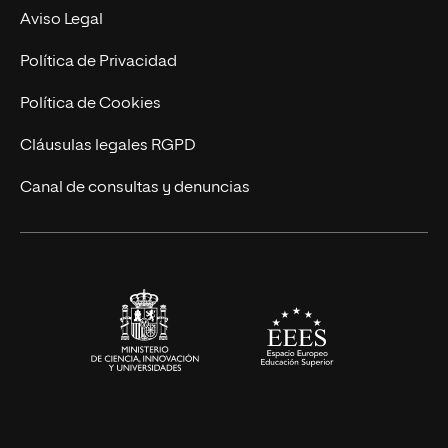
Experto Universitario
Nuestro Equipo
Aviso Legal
Postgrados
Trabaja en UNIR
Política de Privacidad
Cursos Universitarios
Actualidad
Política de Cookies
UNIR Revista
Cláusulas legales RGPD
Eventos
Canal de consultas y denuncias
Alianzas corporativas
Sala de prensa
Contacto