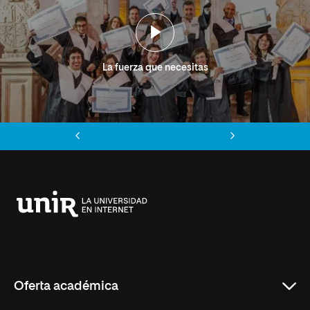
La fuerza que necesitas
Anterior
Siguiente
Universidad
Internacional
de
La
Rioja
Oferta académica