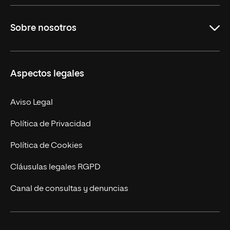
Grados
Sobre nosotros
Másteres Oficiales
Másteres Propios
Misión y Valores
Aspectos legales
Doctorados
Facultades
Experto Universitario
Nuestro Equipo
Aviso Legal
Postgrados
Trabaja en UNIR
Política de Privacidad
Cursos Universitarios
Actualidad
Política de Cookies
UNIR Revista
Cláusulas legales RGPD
Eventos
Canal de consultas y denuncias
Alianzas corporativas
Sala de prensa