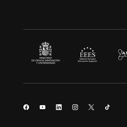
Síguenos
Síguenos
Síguenos
Síguenos
Síguenos
Sígueno
en
en
en
en
en
en
Facebook
YouTube
LinkedIn
Instagram
Twitter
Tiktok