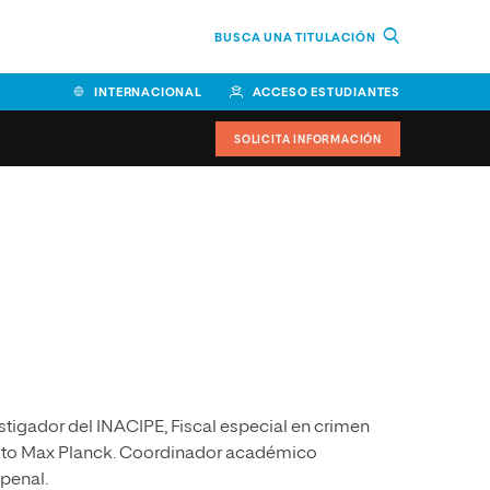
BUSCA UNA TITULACIÓN
INTERNACIONAL
ACCESO ESTUDIANTES
SOLICITA INFORMACIÓN
Facultad de Ciencias de la
Educación y Humanidades
Facultad de Ciencias de la
Salud
Facultad de Economía y
Empresa
tigador del INACIPE, Fiscal especial en crimen
Escuela Superior de Ingeniería
y Tecnología (ESIT)
ituto Max Planck. Coordinador académico
penal.
Facultad de Derecho