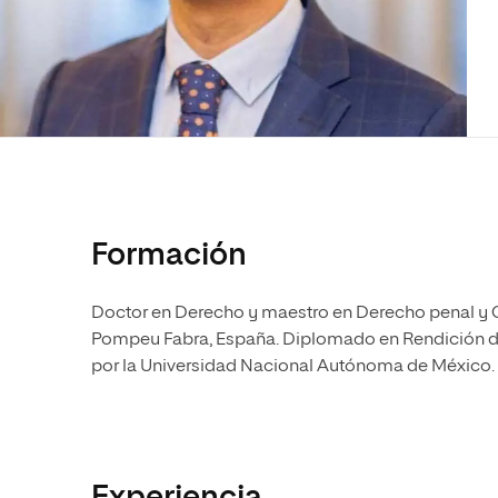
Diseño
Ingeniería y Tecnología
Ciencias P
Escuela de Humanidades
Ofici
Ciencias de la Salud
Diseño
Internacio
Inter
Normas de Organización y
Ciencias Sociales
Ciencias de la Salud
Funcionamiento
Humanidades
Ciencias Sociales
Artes
Humanidades
Música
Artes
Música
Formación
Doctor en Derecho y maestro en Derecho penal y C
Pompeu Fabra, España. Diplomado en Rendición de
por la Universidad Nacional Autónoma de México.