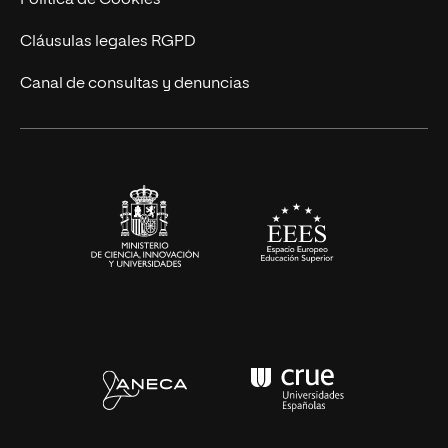
Política de Cookies
UNIR Revista
Cláusulas legales RGPD
Eventos
Canal de consultas y denuncias
Alianzas corporativas
Sala de prensa
Contacto