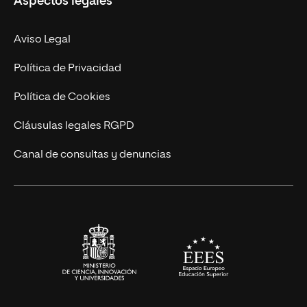
Aspectos legales
Doctorados
Facultades
Experto Universitario
Nuestro Equipo
Aviso Legal
Postgrados
Trabaja en UNIR
Política de Privacidad
Cursos Universitarios
Actualidad
Política de Cookies
UNIR Revista
Cláusulas legales RGPD
Eventos
Canal de consultas y denuncias
Alianzas corporativas
Sala de prensa
Contacto