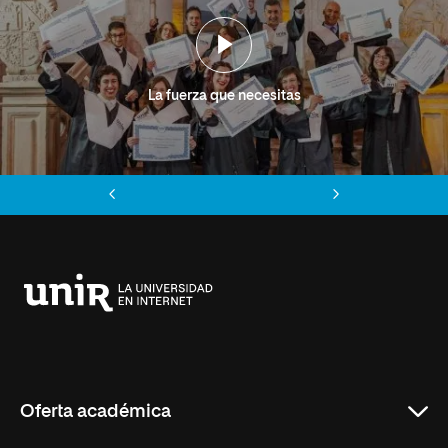
La fuerza que necesitas
Anterior
Siguiente
Universidad
Internacional
de
La
Rioja
Oferta académica