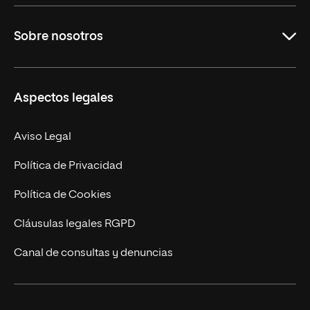
Grados
Sobre nosotros
Másteres Oficiales
Másteres Propios
Misión y Valores
Aspectos legales
Doctorados
Facultades
Experto Universitario
Nuestro Equipo
Aviso Legal
Postgrados
Trabaja en UNIR
Política de Privacidad
Cursos Universitarios
Actualidad
Política de Cookies
UNIR Revista
Cláusulas legales RGPD
Eventos
Canal de consultas y denuncias
Alianzas corporativas
Sala de prensa