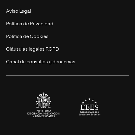
Experto Universitario
Nuestro Equipo
Aviso Legal
Postgrados
Trabaja en UNIR
Política de Privacidad
Cursos Universitarios
Actualidad
Política de Cookies
UNIR Revista
Cláusulas legales RGPD
Eventos
Canal de consultas y denuncias
Alianzas corporativas
Sala de prensa
Contacto