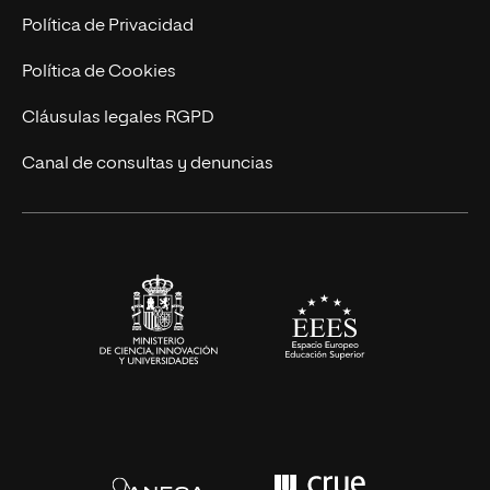
Postgrados
Trabaja en UNIR
Política de Privacidad
Cursos Universitarios
Actualidad
Política de Cookies
UNIR Revista
Cláusulas legales RGPD
Eventos
Canal de consultas y denuncias
Alianzas corporativas
Sala de prensa
Contacto