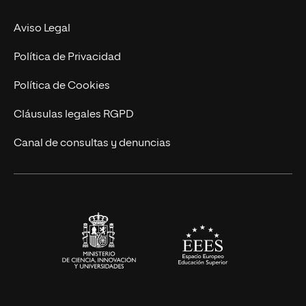
Experto Universitario
Nuestro Equipo
Aviso Legal
Postgrados
Trabaja en UNIR
Política de Privacidad
Cursos Universitarios
Actualidad
Política de Cookies
UNIR Revista
Cláusulas legales RGPD
Eventos
Canal de consultas y denuncias
Alianzas corporativas
Sala de prensa
Contacto