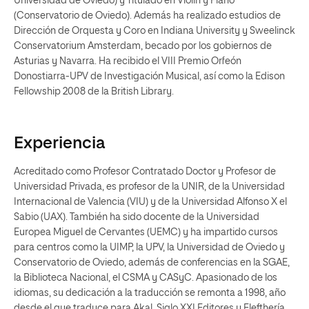
Universidad de Oviedo) y Titulado en Violín y Piano
(Conservatorio de Oviedo). Además ha realizado estudios de
Dirección de Orquesta y Coro en Indiana University y Sweelinck
Conservatorium Amsterdam, becado por los gobiernos de
Asturias y Navarra. Ha recibido el VIII Premio Orfeón
Donostiarra-UPV de Investigación Musical, así como la Edison
Fellowship 2008 de la British Library.
Experiencia
Acreditado como Profesor Contratado Doctor y Profesor de
Universidad Privada, es profesor de la UNIR, de la Universidad
Internacional de Valencia (VIU) y de la Universidad Alfonso X el
Sabio (UAX). También ha sido docente de la Universidad
Europea Miguel de Cervantes (UEMC) y ha impartido cursos
para centros como la UIMP, la UPV, la Universidad de Oviedo y
Conservatorio de Oviedo, además de conferencias en la SGAE,
la Biblioteca Nacional, el CSMA y CASyC. Apasionado de los
idiomas, su dedicación a la traducción se remonta a 1998, año
desde el que traduce para Akal, Siglo XXI Editores y Elefthería.