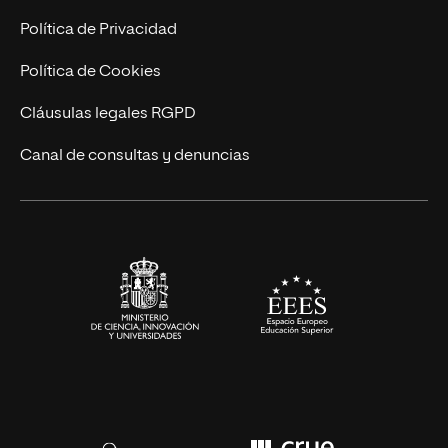
Postgrados
Trabaja en UNIR
Política de Privacidad
Cursos Universitarios
Actualidad
Política de Cookies
UNIR Revista
Cláusulas legales RGPD
Eventos
Canal de consultas y denuncias
Alianzas corporativas
Sala de prensa
Contacto