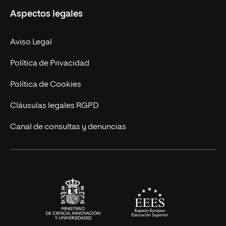
Aspectos legales
Doctorados
Facultades
Experto Universitario
Nuestro Equipo
Aviso Legal
Postgrados
Trabaja en UNIR
Política de Privacidad
Cursos Universitarios
Actualidad
Política de Cookies
UNIR Revista
Cláusulas legales RGPD
Eventos
Canal de consultas y denuncias
Alianzas corporativas
Sala de prensa
Contacto