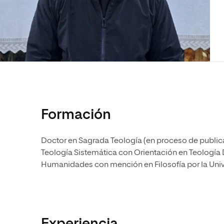
Diseño
Ingeniería y Tecnología
Ciencias P
Escuela de Humanidades
Ofici
Ciencias de la Salud
Diseño
Internacio
Inter
Normas de Organización y
Ciencias Sociales
Ciencias de la Salud
Funcionamiento
Humanidades
Ciencias Sociales
Artes
Humanidades
Música
Artes
Música
Formación
Doctor en Sagrada Teología (en proceso de publica
Teología Sistemática con Orientación en Teología 
Humanidades con mención en Filosofía por la Univ