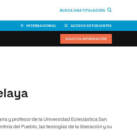
BUSCA UNA TITULACIÓN
INTERNACIONAL
ACCESO ESTUDIANTES
SOLICITA INFORMACIÓN
Facultad de Ciencias de la
Educación y Humanidades
Facultad de Ciencias de la
elaya
Salud
Facultad de Economía y
Empresa
ra y profesor de la Universidad Eclesiástica San
Escuela Superior de Ingeniería
y Tecnología (ESIT)
tina del Pueblo, las teologías de la liberación y su
Facultad de Derecho