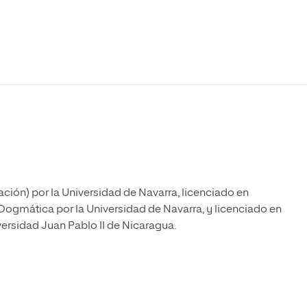
Máster Universitario en Psicopedagogía
olíticas y Relaciones
Acceso universitario para
na de Movilidad
nales
mayores
nacional
Máster Universitario en Atención Temprana y
Desarrollo Infantil
Máster Universitario en Enseñanza de Español
como Lengua Extranjera (ELE)
ción) por la Universidad de Navarra, licenciado en
Dogmática por la Universidad de Navarra, y licenciado en
ersidad Juan Pablo II de Nicaragua.