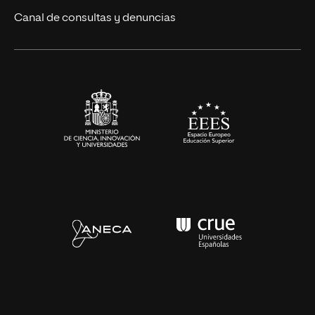
Eventos
Canal de consultas y denuncias
Alianzas corporativas
Sala de prensa
Contacto