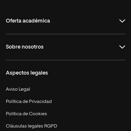
Internacional
de
La
Rioja
Oferta académica
Grados
Sobre nosotros
Másteres Oficiales
Másteres Propios
Misión y Valores
Aspectos legales
Doctorados
Facultades
Experto Universitario
Nuestro Equipo
Aviso Legal
Postgrados
Trabaja en UNIR
Política de Privacidad
Cursos Universitarios
Actualidad
Política de Cookies
UNIR Revista
Cláusulas legales RGPD