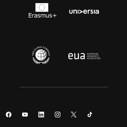
Síguenos
Síguenos
Síguenos
Síguenos
Síguenos
Síguenos
en
en
en
en
en
en
Facebook
YouTube
LinkedIn
Instagram
Twitter
Tiktok