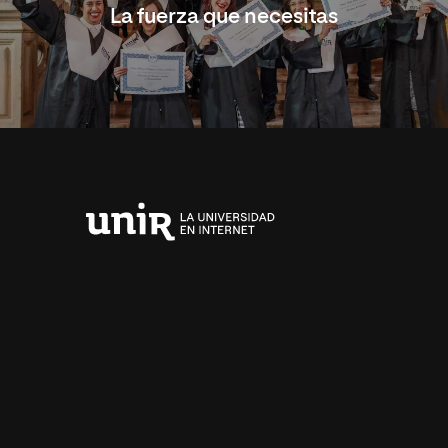
La fuerza que necesitas
Universidad
Internacional
de
La
Rioja