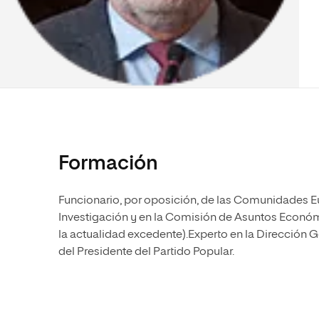
Diseño
Ingeniería y Tecnología
Ciencias P
Escuela de Humanidades
Ofici
Ciencias de la Salud
Diseño
Internacio
Inter
Normas de Organización y
Ciencias Sociales
Ciencias de la Salud
Funcionamiento
Humanidades
Ciencias Sociales
Artes
Humanidades
Música
Artes
Música
Formación
Funcionario, por oposición, de las Comunidades E
Investigación y en la Comisión de Asuntos Económ
la actualidad excedente).Experto en la Dirección 
del Presidente del Partido Popular.