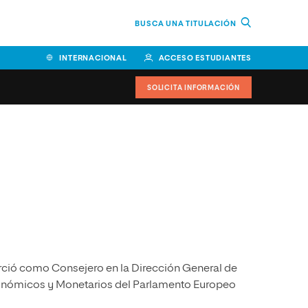
BUSCA UNA TITULACIÓN
INTERNACIONAL
ACCESO ESTUDIANTES
SOLICITA INFORMACIÓN
Facultad de Ciencias de la
Educación y Humanidades
Facultad de Ciencias de la
Salud
Facultad de Economía y
Empresa
ció como Consejero en la Dirección General de
Escuela Superior de Ingeniería
y Tecnología (ESIT)
conómicos y Monetarios del Parlamento Europeo
Facultad de Derecho