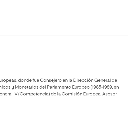
Máster Universitario en Psicopedagogía
olíticas y Relaciones
Acceso universitario para
na de Movilidad
nales
mayores
nacional
Máster Universitario en Atención Temprana y
Desarrollo Infantil
Máster Universitario en Enseñanza de Español
como Lengua Extranjera (ELE)
uropeas, donde fue Consejero en la Dirección General de
icos y Monetarios del Parlamento Europeo (1985-1989, en
General IV (Competencia) de la Comisión Europea. Asesor