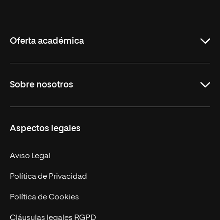
Internacional
de
La
Rioja
Oferta académica
Grados
Sobre nosotros
Másteres Oficiales
Másteres Propios
Misión y Valores
Aspectos legales
Doctorados
Facultades
Experto Universitario
Nuestro Equipo
Aviso Legal
Postgrados
Trabaja en UNIR
Política de Privacidad
Cursos Universitarios
Actualidad
Política de Cookies
UNIR Revista
Cláusulas legales RGPD