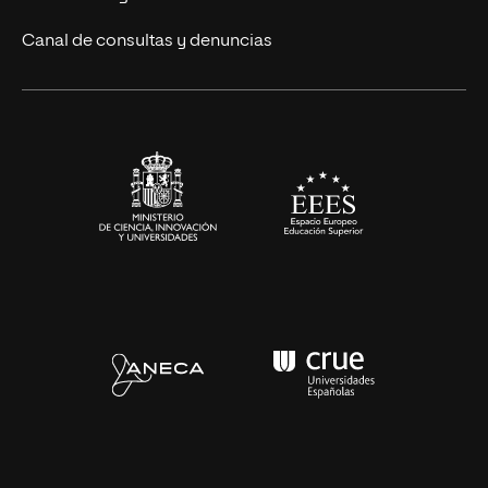
Eventos
Canal de consultas y denuncias
Alianzas corporativas
Sala de prensa
Contacto