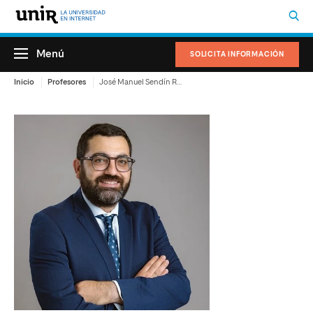
Menú
SOLICITA INFORMACIÓN
Inicio
Profesores
José Manuel Sendín Rodríguez