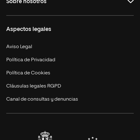
Sobre nosotros
Másteres Oficiales
Másteres Propios
Misión y Valores
Aspectos legales
Doctorados
Facultades
Experto Universitario
Nuestro Equipo
Aviso Legal
Postgrados
Trabaja en UNIR
Política de Privacidad
Cursos Universitarios
Actualidad
Política de Cookies
UNIR Revista
Cláusulas legales RGPD
Eventos
Canal de consultas y denuncias
Alianzas corporativas
Sala de prensa
Contacto