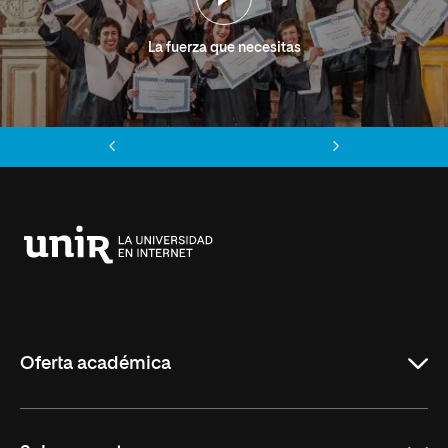
La fuerza que necesitas
Anterior
Siguiente
Universidad
Internacional
de
La
Rioja
Oferta académica
Grados