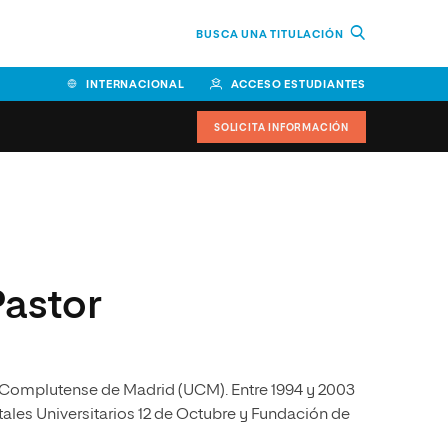
BUSCA UNA TITULACIÓN
INTERNACIONAL
ACCESO ESTUDIANTES
SOLICITA INFORMACIÓN
Facultad de Ciencias de la
Educación y Humanidades
Facultad de Ciencias de la
astor
Salud
Facultad de Economía y
Empresa
d Complutense de Madrid (UCM). Entre 1994 y 2003
Escuela Superior de Ingeniería
y Tecnología (ESIT)
ales Universitarios 12 de Octubre y Fundación de
Facultad de Derecho