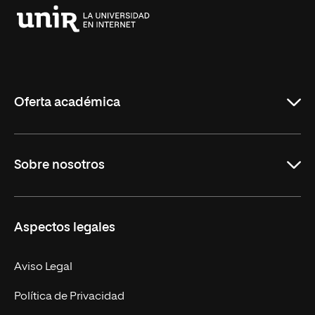
Universidad
Internacional
de
La
Rioja
Oferta académica
Grados
Sobre nosotros
Másteres Oficiales
Másteres Propios
Misión y Valores
Aspectos legales
Doctorados
Facultades
Experto Universitario
Nuestro Equipo
Aviso Legal
Postgrados
Trabaja en UNIR
Política de Privacidad