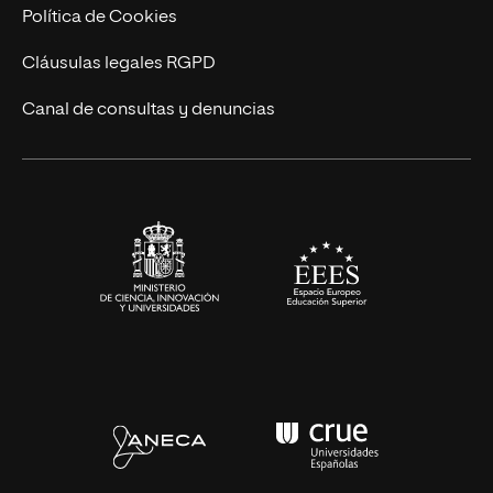
Cursos Universitarios
Actualidad
Política de Cookies
UNIR Revista
Cláusulas legales RGPD
Eventos
Canal de consultas y denuncias
Alianzas corporativas
Sala de prensa
Contacto