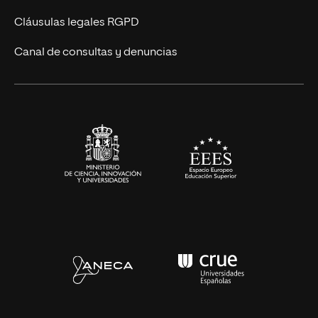
UNIR Revista
Cláusulas legales RGPD
Eventos
Canal de consultas y denuncias
Alianzas corporativas
Sala de prensa
Contacto