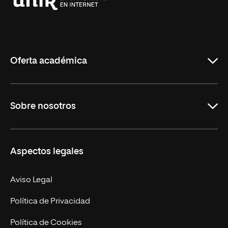
Universidad
Internacional
de
La
Rioja
Oferta académica
Grados
Sobre nosotros
Másteres Oficiales
Másteres Propios
Misión y Valores
Aspectos legales
Doctorados
Facultades
Experto Universitario
Nuestro Equipo
Aviso Legal
Postgrados
Trabaja en UNIR
Política de Privacidad
Cursos Universitarios
Actualidad
Política de Cookies