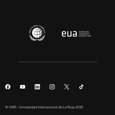
Síguenos
Síguenos
Síguenos
Síguenos
Síguenos
Síguenos
en
en
en
en
en
en
Facebook
YouTube
LinkedIn
Instagram
Twitter
Tiktok
© UNIR - Universidad Internacional de La Rioja 2026