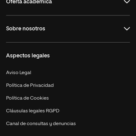
Oferta académica
Grados
Sobre nosotros
Másteres Oficiales
Másteres Propios
Misión y Valores
Aspectos legales
Doctorados
Facultades
Experto Universitario
Nuestro Equipo
Aviso Legal
Postgrados
Trabaja en UNIR
Política de Privacidad
Cursos Universitarios
Actualidad
Política de Cookies
UNIR Revista
Cláusulas legales RGPD
Eventos
Canal de consultas y denuncias
Alianzas corporativas