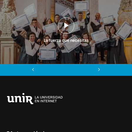
La fuerza que necesitas
Anterior
Siguiente
Universidad
Internacional
de
La
Rioja