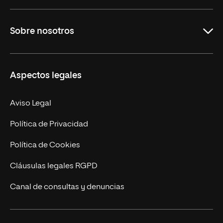
Grados
Sobre nosotros
Másteres Oficiales
Másteres Propios
Misión y Valores
Aspectos legales
Doctorados
Facultades
Experto Universitario
Nuestro Equipo
Aviso Legal
Postgrados
Trabaja en UNIR
Política de Privacidad
Cursos Universitarios
Actualidad
Política de Cookies
UNIR Revista
Cláusulas legales RGPD
Eventos
Canal de consultas y denuncias
Alianzas corporativas