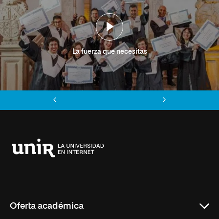
La fuerza que necesitas
Anterior
Siguiente
Universidad
Internacional
de
La
Rioja
Oferta académica