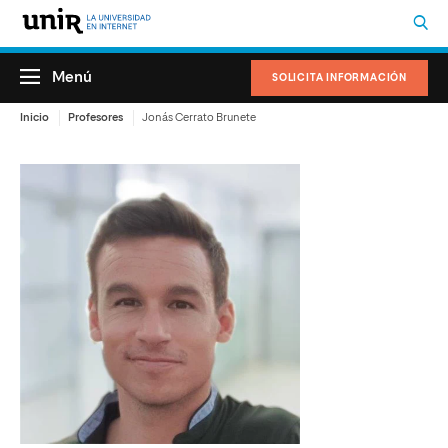
Menú
SOLICITA INFORMACIÓN
Inicio
Profesores
Jonás Cerrato Brunete