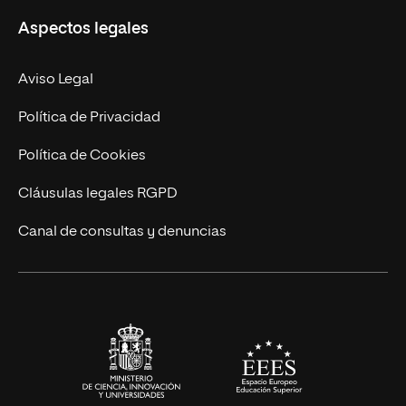
Aspectos legales
Doctorados
Facultades
Experto Universitario
Nuestro Equipo
Aviso Legal
Postgrados
Trabaja en UNIR
Política de Privacidad
Cursos Universitarios
Actualidad
Política de Cookies
UNIR Revista
Cláusulas legales RGPD
Eventos
Canal de consultas y denuncias
Alianzas corporativas
Sala de prensa
Contacto